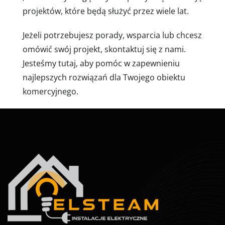
projektów, które będą służyć przez wiele lat.
Jeżeli potrzebujesz porady, wsparcia lub chcesz
omówić swój projekt, skontaktuj się z nami.
Jesteśmy tutaj, aby pomóc w zapewnieniu
najlepszych rozwiązań dla Twojego obiektu
komercyjnego.