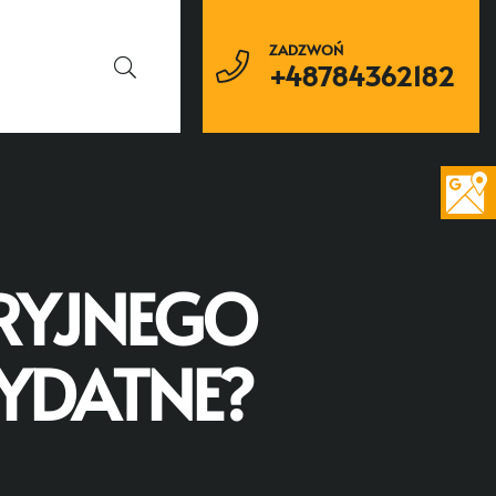
ZADZWOŃ
+48784362182
RYJNEGO
ZYDATNE?