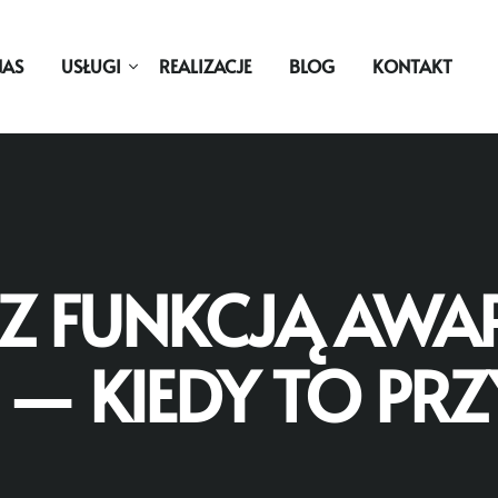
NAS
USŁUGI
REALIZACJE
BLOG
KONTAKT
 FUNKCJĄ AWA
— KIEDY TO PR