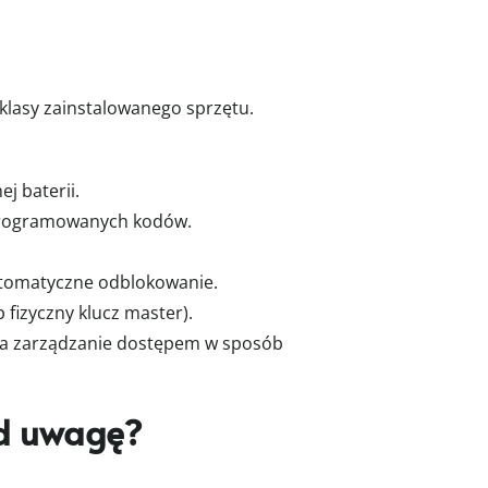
lasy zainstalowanego sprzętu.
j baterii.
aprogramowanych kodów.
utomatyczne odblokowanie.
fizyczny klucz master).
na zarządzanie dostępem w sposób
d uwagę?