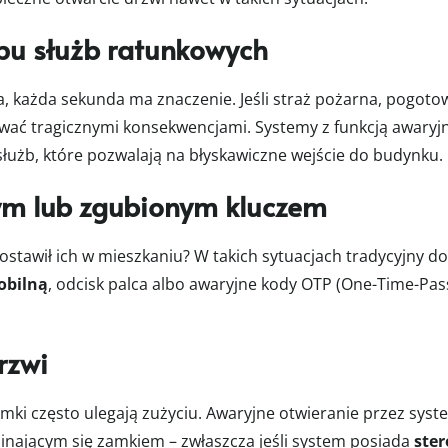
pu służb ratunkowych
, każda sekunda ma znaczenie. Jeśli straż pożarna, pogotowi
ować tragicznymi konsekwencjami. Systemy z funkcją awar
służb, które pozwalają na błyskawiczne wejście do budynku.
ym lub zgubionym kluczem
ie zostawił ich w mieszkaniu? W takich sytuacjach tradycyj
obilną
, odcisk palca albo awaryjne kody OTP (One-Time-Pas
rzwi
amki często ulegają zużyciu. Awaryjne otwieranie przez s
inającym się zamkiem – zwłaszcza jeśli system posiada
ste