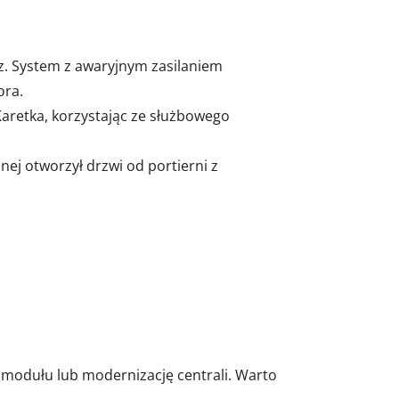
z. System z awaryjnym zasilaniem
ora.
aretka, korzystając ze służbowego
nej otworzył drzwi od portierni z
odułu lub modernizację centrali. Warto