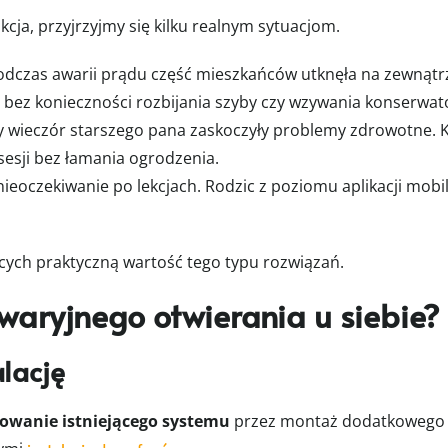
nkcja, przyjrzyjmy się kilku realnym sytuacjom.
Podczas awarii prądu część mieszkańców utknęła na zewnątr
bez konieczności rozbijania szyby czy wzywania konserwat
 wieczór starszego pana zaskoczyły problemy zdrowotne. K
sesji bez łamania ogrodzenia.
nieoczekiwanie po lekcjach. Rodzic z poziomu aplikacji mobil
jących praktyczną wartość tego typu rozwiązań.
waryjnego otwierania u siebie?
alację
owanie istniejącego systemu
przez montaż dodatkowego m