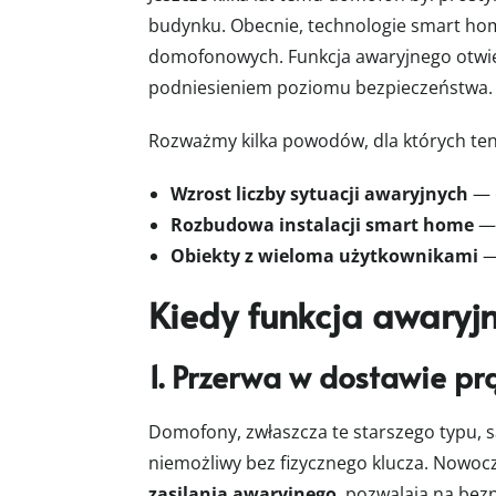
budynku. Obecnie, technologie smart ho
domofonowych. Funkcja awaryjnego otwier
podniesieniem poziomu bezpieczeństwa.
Rozważmy kilka powodów, dla których ten
Wzrost liczby sytuacji awaryjnych
— o
Rozbudowa instalacji smart home
— 
Obiekty z wieloma użytkownikami
— 
Kiedy funkcja awaryjn
1. Przerwa w dostawie p
Domofony, zwłaszcza te starszego typu, 
niemożliwy bez fizycznego klucza. Nowoc
zasilania awaryjnego
, pozwalają na bez