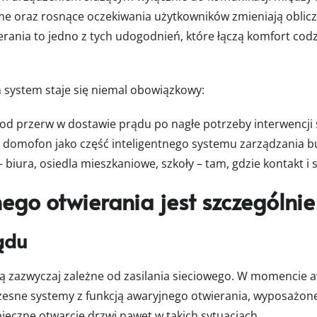
me oraz rosnące oczekiwania użytkowników zmieniają oblic
ania to jedno z tych udogodnień, które łączą komfort cod
 system staje się niemal obowiązkowy:
d przerw w dostawie prądu po nagłe potrzeby interwencji
domofon jako część inteligentnego systemu zarządzania 
biura, osiedla mieszkaniowe, szkoły – tam, gdzie kontakt i 
ego otwierania jest szczególni
rądu
są zazwyczaj zależne od zasilania sieciowego. W momencie
zesne systemy z funkcją awaryjnego otwierania, wyposażo
pieczne otwarcie drzwi nawet w takich sytuacjach.