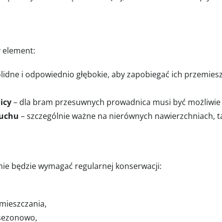
y element:
idne i odpowiednio głębokie, aby zapobiegać ich przemieszc
icy
– dla bram przesuwnych prowadnica musi być możliwi
ruchu
– szczególnie ważne na nierównych nawierzchniach, tak
e będzie wymagać regularnej konserwacji:
mieszczania,
sezonowo,