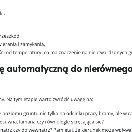
i z:
rzeszkód,
ierania i zamykania,
ci od temperatury (co ma znaczenie na nieutwardzonych g
ę automatyczną do nierównego
my. Na tym etapie warto zwrócić uwagę na:
poziomu gruntu nie tylko na odcinku pracy bramy, ale w cał
esuwna, łamana czy równolegle skręcająca się?
nątrz czy do wewnątrz? Pamiętaj, że kierunek może wpływa