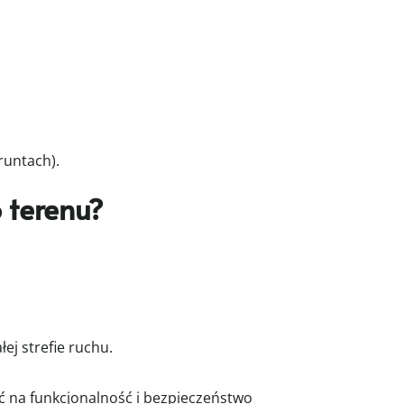
runtach).
 terenu?
ej strefie ruchu.
ć na funkcjonalność i bezpieczeństwo