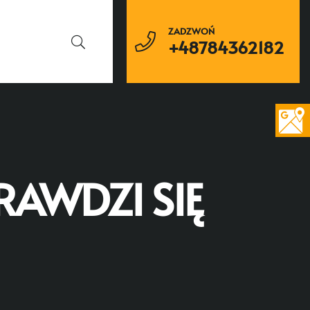
ZADZWOŃ
+48784362182
AWDZI SIĘ