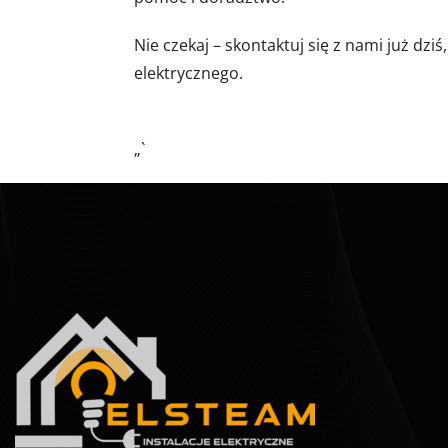
Nie czekaj – skontaktuj się z nami już dz
elektrycznego.
„`