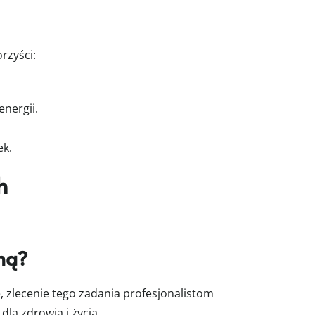
rzyści:
nergii.
ek.
h
zną?
zlecenie tego zadania profesjonalistom
la zdrowia i życia.