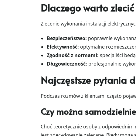
Dlaczego warto zleci
Zlecenie wykonania instalacji elektryczn
Bezpieczeństwo:
poprawnie wykonana i
Efektywność:
optymalne rozmieszczeni
Zgodność z normami:
specjaliści będ
Długowieczność:
profesjonalnie wykon
Najczęstsze pytania d
Podczas rozmów z klientami często pojaw
Czy można samodzielnie 
Choć teoretycznie osoby z odpowiednim d
jest zdecydowanie zalecane. Błędy mogą s