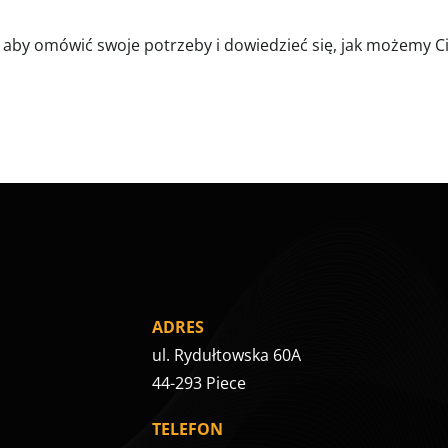
iś, aby omówić swoje potrzeby i dowiedzieć się, jak możemy 
ADRES
ul. Rydułtowska 60A
44-293 Piece
TELEFON