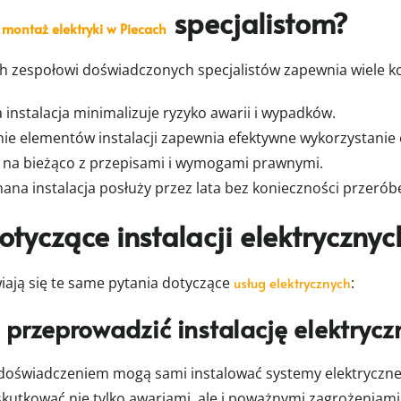
ć
specjalistom?
montaż elektryki w Piecach
ych zespołowi doświadczonych specjalistów zapewnia wiele ko
nstalacja minimalizuje ryzyko awarii i wypadków.
e elementów instalacji zapewnia efektywne wykorzystanie e
ą na bieżąco z przepisami i wymogami prawnymi.
ana instalacja posłuży przez lata bez konieczności przerób
otyczące instalacji elektrycznyc
iają się te same pytania dotyczące
usług elektrycznych
:
przeprowadzić instalację elektryc
oświadczeniem mogą sami instalować systemy elektryczne, 
kutkować nie tylko awariami, ale i poważnymi zagrożeniami d