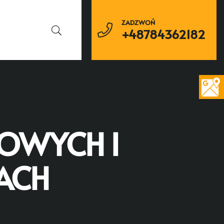
ZADZWOŃ
+48784362182
NOWYCH I
ACH